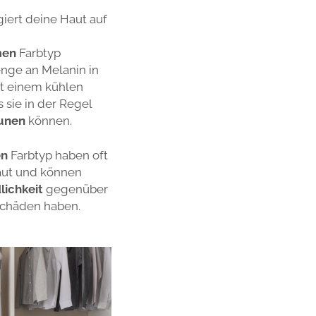
iert deine Haut auf
men
Farbtyp
enge an Melanin in
it einem kühlen
 sie in der Regel
äunen
können.
en
Farbtyp haben oft
Haut und können
lichkeit
gegenüber
chäden haben.