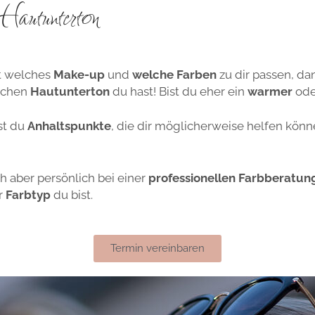
Hautunterton
t welches
Make-u
p
und
welche Farben
zu dir passen, dan
lchen
Hautunterton
du hast! Bist du eher ein
warmer
oder
st du
Anhaltspunkte
, die dir möglicherweise helfen könn
h aber persönlich bei einer
professionellen Farbberatun
r
Farbtyp
du bist.
Termin vereinbaren