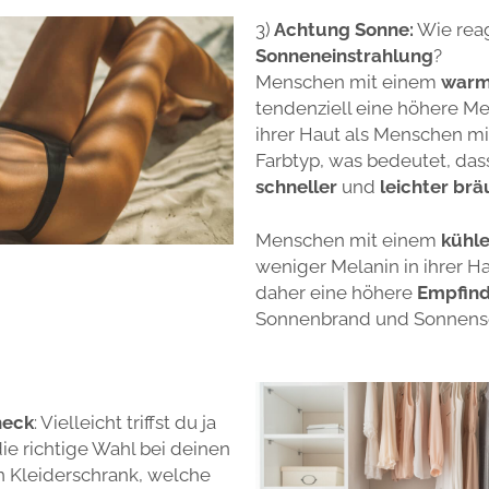
3)
Achtung Sonne:
Wie reag
Sonneneinstrahlung
?
Menschen mit einem
war
tendenziell eine höhere M
ihrer Haut als Menschen m
Farbtyp, was bedeutet, dass
schneller
und
leichter br
Menschen mit einem
kühl
weniger Melanin in ihrer 
daher eine höhere
Empfind
Sonnenbrand und Sonnens
heck
: Vielleicht triffst du ja
die richtige Wahl bei deinen
n Kleiderschrank, welche