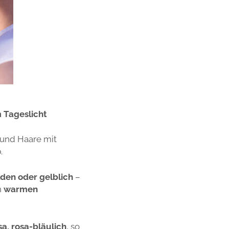
 Tageslicht
und Haare mit
.
den oder gelblich
–
n
warmen
sa, rosa-bläulich
, so