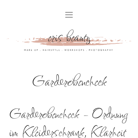
HOME
MAKE-UP&HAIRSTYLE
MAKEUP.HAIRSTYLING
TRANS FRAUEN & CROSSDRESSER
WEDDING
MAKE-UP WORKSHOPS & PERSÖNLICHE BERATUNG
STYLE, SHOOT & ADD-ONS
BRAUTINFOS
MAKEUP.YOURSELF – FÜR PRIVATKUNDEN
FARB-TYP-STILBERATUNG
Garderobencheck
KIDS&TEENS STYLING
FOR.BUSINESS – STYLING FÜR DEINE MITARBEITERINNEN
FARBBERATUNG
SPECIAL.OFFER
B2B MAKE-UP & HAIRSTYLING FÜR EVENTS & PRODUKTIONEN
1:1 INTENSIVBERATUNG
TYP- UND STILBERATUNG
SEINSART
ABOUT
FOR.PROFESSIONALS – STYLISTENCOACHING
GARDEROBENCHECK
Garderobencheck – Ordnung
GALLERY
CONTACT.ME
ONLINEKURS: LET’S HIGHLIGHT YOUR CURLS AND WAVES
CAPSULE WARDROBE
MY.STUDIO
IMPRESSUM
im Kleiderschrank, Klarheit
EINKAUFSBEGLEITUNG
MEDIENBERICHTE UND LIVES
MIETSTUDIO
ALLGEMEINE GESCHÄFTSBEDINGUNGEN
BUSINESS- & STYLEBERATUNG