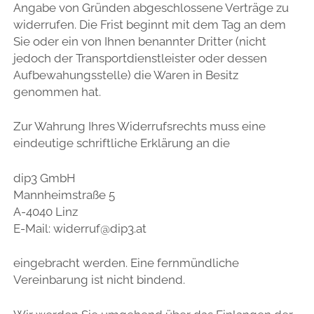
Menü
BLOG
Angabe von Gründen abgeschlossene Verträge zu
WIDERRUFSBELEHRUNG
öffnen
widerrufen. Die Frist beginnt mit dem Tag an dem
FAQ UND BUCHUNGSINFORMATIONEN
WAS IST AIRBRUSH MAKE-UP?
DATENSCHUTZ
Sie oder ein von Ihnen benannter Dritter (nicht
NAGELFOLIE IM TEST
RECOMMENDATION
jedoch der Transportdienstleister oder dessen
Aufbewahungsstelle) die Waren in Besitz
BIST DU EIN WARMER ODER KÜHLER TYP?
GESCHENKGUTSCHEIN
genommen hat.
LIDSCHATTEN STATT EYELINER
WEB.SHOP
Zur Wahrung Ihres Widerrufsrechts muss eine
TIPPS FÜR DEINE HAUTPFLEGE VOR DER HOCHZEIT
MEHR VON ERIS …
eindeutige schriftliche Erklärung an die
HOW TO STYLE YOUR NATURAL CURLS AND WAVES
dip3 GmbH
LOCKEN SELBST GEMACHT MIT DEM GLÄTTEISEN
Mannheimstraße 5
HAARTYPMANUAL
A-4040 Linz
E-Mail:
widerruf@dip3.at
MEINE LIEBLINGSHEISSGERÄTE
ORDNUNG IM KLEIDERSCHRANK
eingebracht werden. Eine fernmündliche
Vereinbarung ist nicht bindend.