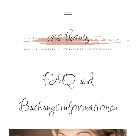
HOME
MAKE-UP&HAIRSTYLE
MAKEUP.HAIRSTYLING
TRANS FRAUEN & CROSSDRESSER
WEDDING
MAKE-UP WORKSHOPS & PERSÖNLICHE BERATUNG
STYLE, SHOOT & ADD-ONS
BRAUTINFOS
MAKEUP.YOURSELF – FÜR PRIVATKUNDEN
FARB-TYP-STILBERATUNG
FAQ und
KIDS&TEENS STYLING
FOR.BUSINESS – STYLING FÜR DEINE MITARBEITERINNEN
FARBBERATUNG
SPECIAL.OFFER
B2B MAKE-UP & HAIRSTYLING FÜR EVENTS & PRODUKTIONEN
1:1 INTENSIVBERATUNG
TYP- UND STILBERATUNG
SEINSART
ABOUT
Buchungsinformationen
FOR.PROFESSIONALS – STYLISTENCOACHING
GARDEROBENCHECK
GALLERY
CONTACT.ME
ONLINEKURS: LET’S HIGHLIGHT YOUR CURLS AND WAVES
CAPSULE WARDROBE
MY.STUDIO
IMPRESSUM
EINKAUFSBEGLEITUNG
MEDIENBERICHTE UND LIVES
MIETSTUDIO
ALLGEMEINE GESCHÄFTSBEDINGUNGEN
BUSINESS- & STYLEBERATUNG